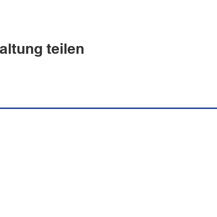
altung teilen
uguesa Española
s.ch