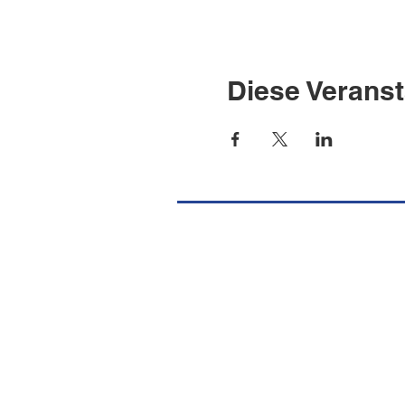
Diese Veranst
Missione Cattolica Italiana Port
Burgstrasse 36
CH-8750 Glarus
Tel.
+41 (0) 55 640 39 10
E-Mail
info@missionecattolicaglaru