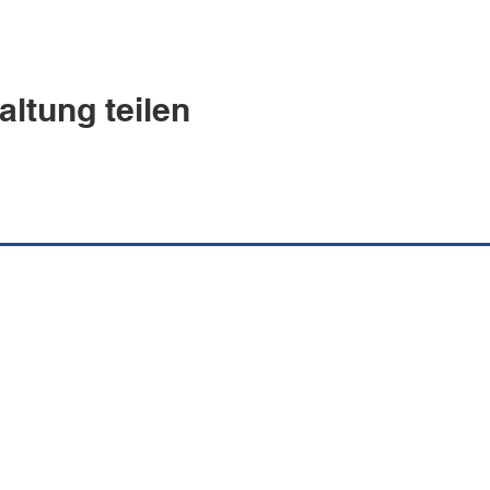
altung teilen
uguesa Española
s.ch