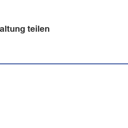
altung teilen
uguesa Española
s.ch