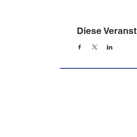
Diese Veranst
Missione Cattolica Italiana Port
Burgstrasse 36
CH-8750 Glarus
Tel.
+41 (0) 55 640 39 10
E-Mail
info@missionecattolicaglaru