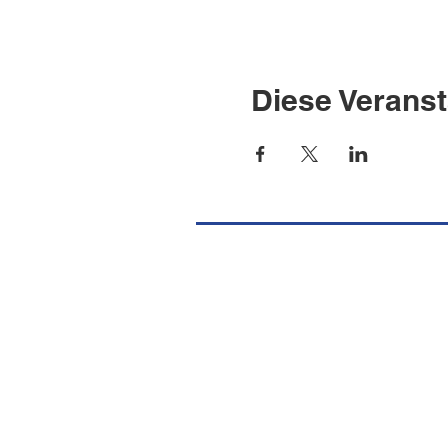
Diese Veranst
Missione Cattolica Italiana Port
Burgstrasse 36
CH-8750 Glarus
Tel.
+41 (0) 55 640 39 10
E-Mail
info@missionecattolicaglaru