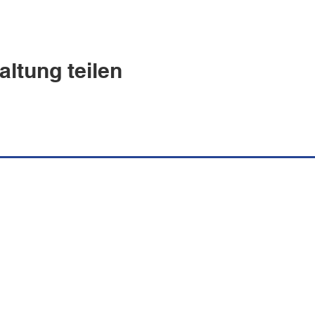
altung teilen
uguesa Española
s.ch