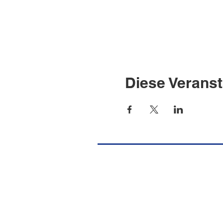
Diese Veranst
Missione Cattolica Italiana Port
Burgstrasse 36
CH-8750 Glarus
Tel.
+41 (0) 55 640 39 10
E-Mail
info@missionecattolicaglaru