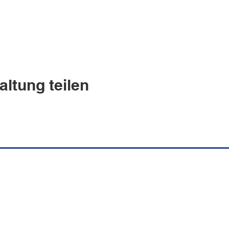
altung teilen
uguesa Española
s.ch