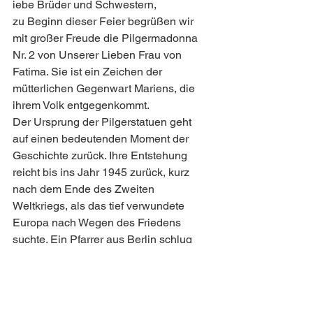
iebe Brüder und Schwestern,
zu Beginn dieser Feier begrüßen wir 
mit großer Freude die Pilgermadonna 
Nr. 2 von Unserer Lieben Frau von 
Fatima. Sie ist ein Zeichen der 
mütterlichen Gegenwart Mariens, die 
ihrem Volk entgegenkommt.
Der Ursprung der Pilgerstatuen geht 
auf einen bedeutenden Moment der 
Geschichte zurück. Ihre Entstehung 
reicht bis ins Jahr 1945 zurück, kurz 
nach dem Ende des Zweiten 
Weltkriegs, als das tief verwundete 
Europa nach Wegen des Friedens 
suchte. Ein Pfarrer aus Berlin schlug 
damals vor, eine Statue Unserer Lieben 
Frau von Fatima durch alle Hauptstädte 
und Bischofsstädte Europas bis an die 
Grenze Russlands reisen zu lassen – 